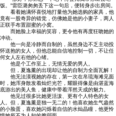
饭。”雷臣潞匆匆丢下这一句后，便转身步出房间。
看着她满怀喜悦地打量他为她选购的家具，他
竟有一股奇异的错觉，仿佛她是他的小妻子，两人
正联手布置甜蜜的小窝。
而她脸上幸福的笑容，更令他有再度狂吻她的
冲动。
他一向是冷静而自制的，虽然身边不乏主动投
怀送抱的女人，但他总能自信地控制一切，不让任
何女人左右他的心绪。
他是个工作至上，无情无爱的男人。
但，夏逸薰的出现却让他的自制力全面瓦解！
他无法漠视她的存在，第一次在帛琉海滩见面
时，她浑身散发着灿烂光芒，耀眼得像是由湛蓝海
底游出的美人鱼，健康中带着浑然天成的魅力。
他见过很多比她更活泼、更有个人特色的女
人。但，夏逸薰是独一无二的！他喜欢她生气盎然
的小脸蛋，喜欢她闪烁着自信的水灿晶瞳，他更怜
惜她所不为人知的脆弱面。