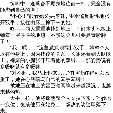
惊叫中，逸薰奋不顾身地往前一扑，完全没有
顾虑到自己的脚！
“小心！”眼看她又要摔倒，雷臣潞反射性地张
开双手，接住由床上摔下来的她。
咚——两人重重地摔到地上，幸好木头地板上
铺着一层厚厚的地毯，不然这会儿可要鼻青脸肿
了！
“我、呃……”逸薰尴尬地撑起双手，她整个人
压在他身上，因为摔跤的关系，长裙还卷到大腿以
上，裸露的小腿张开压着他的双脚……那姿势说有
多暖昧就有多暖昧。
“对不起，我马上起来……”俏脸烫红得可以煮
蛋了，她在心底暗骂自己的笨手笨脚！
被她压在地上的雷臣潞阒眸越来越深沉，也越
来越灼热。
大手一拉，他将逸薰整个人又拉下来，巧妙地
一换位，变成他压在她身上，炽热的吻随即落下
来。