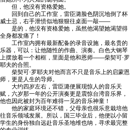
但，他没有资格爱她。
回到自己的工作室，雷臣潞脸色阴沉地倒了杯
威士忌，右手泄愤似地狠狠往桌面一敲——
是的，他没有资格爱她，虽然他渴望她渴望得
全身都发痛了！
工作室内拥有最新配备的录音设施，最名贵的
乐器，可以：让他随性的作曲、演奏。白色大钢琴
上摆放着一个相框，里面是他和恩师——柴契可·罗
耶夫的合照。
柴契可·罗耶夫对他而言不只是音乐上的启蒙恩
师，更是人生的导师。
大约四岁左右，雷臣潞便展现惊人的音乐天
赋，六岁那一年的公开演奏更是震惊台湾音乐界，
他也因此被封为百年难得一见的音乐神童！
他的家庭环境还不错，父母亲也很乐意栽培他
往音乐领域发展。所以，国三毕业后，他便以小留
学生的身份独自远赴音乐圣地维也纳，寻求最完整