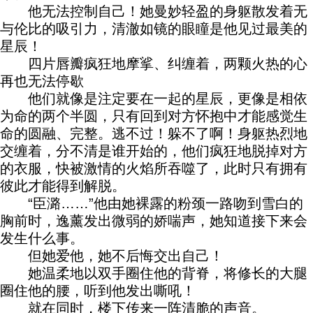
他无法控制自己！她曼妙轻盈的身躯散发着无
与伦比的吸引力，清澈如镜的眼瞳是他见过最美的
星辰！
四片唇瓣疯狂地摩挲、纠缠着，两颗火热的心
再也无法停歇
他们就像是注定要在一起的星辰，更像是相依
为命的两个半圆，只有回到对方怀抱中才能感觉生
命的圆融、完整。逃不过！躲不了啊！身躯热烈地
交缠着，分不清是谁开始的，他们疯狂地脱掉对方
的衣服，快被激情的火焰所吞噬了，此时只有拥有
彼此才能得到解脱。
“臣潞……”他由她裸露的粉颈一路吻到雪白的
胸前时，逸薰发出微弱的娇喘声，她知道接下来会
发生什么事。
但她爱他，她不后悔交出自己！
她温柔地以双手圈住他的背脊，将修长的大腿
圈住他的腰，听到他发出嘶吼！
就在同时，楼下传来一阵清脆的声音。