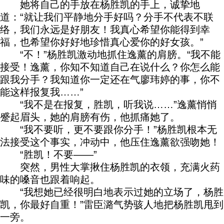
她将自己的手放在杨胜凯的手上，诚挚地
道：“就让我们平静地分手好吗？分手不代表不联
络，我们永远是好朋友！我真心希望你能得到幸
福，也希望你好好地珍惜真心爱你的好女孩。”
“不！”杨胜凯激动地抓住逸薰的肩膀。“我不能
接受！逸薰，你知不知道自己在说什么？你怎么能
跟我分手？我知道你一定还在气廖玮婷的事，你不
能这样报复我……”
“我不是在报复，胜凯，听我说……”逸薰悄悄
蹙起眉头，她的肩膀有伤，他抓痛她了。
“我不要听，更不要跟你分手！”杨胜凯根本无
法接受这个事实，冲动中，他压住逸薰欲强吻她！
“胜凯！不要——”
突然，男性大掌揪住杨胜凯的衣领，充满火药
味的嗓音也跟着响起。
“我想她已经很明白地表示过她的立场了，杨胜
凯，你最好自重！”雷臣潞气势骇人地把杨胜凯甩到
一旁。