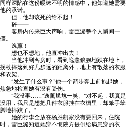
同样深陷在这份暖昧不明的情感中，他知道她需要
他的承诺。
但，他却该死的给不起！
砰——
客房内传来巨大声响，雷臣潞整个人瞬间一
僵。
逸薰！
想也不想地，他直冲出去！
当他冲到客房时，看到逸薰狼狈地跌在地上，
拐杖摔落到好几步远的距离外，地上有散落的衣服
和衣架。
“发生了什么事？”他一个箭步奔上前抱起她，
焦急地检查她有没有受伤。
“我没事……”逸薰尴尬一笑。“对不起，我真是
没用，我只是想把几件衣服挂在衣橱里，却笨手笨
脚地摔跤了。”
她的行李全放在杨胜凯家没有要回来，住院
时，雷臣潞知道她穿不惯院方提供给病患穿的衣