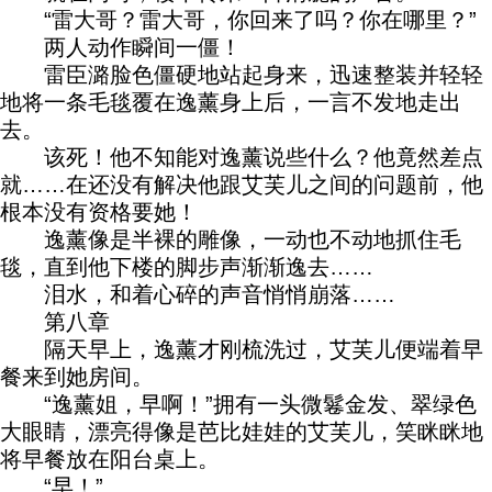
“雷大哥？雷大哥，你回来了吗？你在哪里？”
两人动作瞬间一僵！
雷臣潞脸色僵硬地站起身来，迅速整装并轻轻
地将一条毛毯覆在逸薰身上后，一言不发地走出
去。
该死！他不知能对逸薰说些什么？他竟然差点
就……在还没有解决他跟艾芙儿之间的问题前，他
根本没有资格要她！
逸薰像是半裸的雕像，一动也不动地抓住毛
毯，直到他下楼的脚步声渐渐逸去……
泪水，和着心碎的声音悄悄崩落……
第八章
隔天早上，逸薰才刚梳洗过，艾芙儿便端着早
餐来到她房间。
“逸薰姐，早啊！”拥有一头微鬈金发、翠绿色
大眼睛，漂亮得像是芭比娃娃的艾芙儿，笑眯眯地
将早餐放在阳台桌上。
“早！”