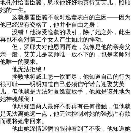
地托付给雷臣潞，恳求他好好地善待艾芙儿，照顾
她的一生。
这就是雷臣潞不敢对逸薰表白的主因——因为
他已经没有资格了，他并非自由之身！
没错！他深受逸薰的吸引，除了她之外，此生
再也不会对第二个女人产生如此的悸动。
但，罗耶夫对他恩同再造，就像是他的亲身父
亲一般，艾芙儿是老师唯一放不下的，也是老师对
他唯一的要求。
他无法拒绝！
挫败地将威土忌一饮而尽，他知道自己的行为
很可耻——明明知道自己必须信守诺言迎娶艾芙
儿，但他就是无法对夏逸薰放手，他就是该死地为
她神魂颠倒！
他明知道两人最好不要再有任何接触，但他就
是无法离她远一点，他无法控制对她的强烈占有欲
而硬将她带回来。
他由她深情迷惘的眼神看到了不安，他知道她