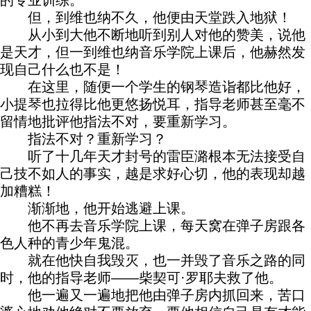
的专业训练。
但，到维也纳不久，他便由天堂跌入地狱！
从小到大他不断地听到别人对他的赞美，说他
是天才，但一到维也纳音乐学院上课后，他赫然发
现自己什么也不是！
在这里，随便一个学生的钢琴造诣都比他好，
小提琴也拉得比他更悠扬悦耳，指导老师甚至毫不
留情地批评他指法不对，要重新学习。
指法不对？重新学习？
听了十几年天才封号的雷臣潞根本无法接受自
己技不如人的事实，越是求好心切，他的表现却越
加糟糕！
渐渐地，他开始逃避上课。
他不再去音乐学院上课，每天窝在弹子房跟各
色人种的青少年鬼混。
就在他快自我毁灭，也一并毁了音乐之路的同
时，他的指导老师——柴契可·罗耶夫救了他。
他一遍又一遍地把他由弹子房内抓回来，苦口