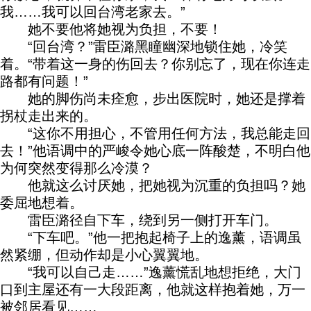
我……我可以回台湾老家去。”
她不要他将她视为负担，不要！
“回台湾？”雷臣潞黑瞳幽深地锁住她，冷笑
着。“带着这一身的伤回去？你别忘了，现在你连走
路都有问题！”
她的脚伤尚未痊愈，步出医院时，她还是撑着
拐杖走出来的。
“这你不用担心，不管用任何方法，我总能走回
去！”他语调中的严峻令她心底一阵酸楚，不明白他
为何突然变得那么冷漠？
他就这么讨厌她，把她视为沉重的负担吗？她
委屈地想着。
雷臣潞径自下车，绕到另一侧打开车门。
“下车吧。”他一把抱起椅子上的逸薰，语调虽
然紧绷，但动作却是小心翼翼地。
“我可以自己走……”逸薰慌乱地想拒绝，大门
口到主屋还有一大段距离，他就这样抱着她，万一
被邻居看见……