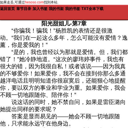
如果走丢,可通过
hesoso.com
找到本站.
返回首页
章节目录
加入书签
我的书架
我的书签
TXT全本下载
阳光甜姐儿-第7章
“你骗我！骗我！”杨胜凯的表情还是很激
动。“我们在一起这么多年，怎么可能没有爱情？逸
薰，你是爱我的！”
“是的，我也曾经以为那就是爱情。但，我们都
错了！”她冷静地道。“这次的廖玮婷事件，我也有
很大的错，因为我很自私！或者该说——因为我真
的不够爱你！如果爱你，我不会在接到你那么多通
越洋电话且明明知道你很寂寞后，还能狠心地提醒
你，要以双方的事业和学业为重。如果爱你，我会
不顾一切地跟随你、陪伴你！”
说这话的同时，她不禁自问，如果是雷臣潞向
她提出同样的要求呢？
答案是显而易见的——她会不顾一切地跟随
他，只求能永远守在他身边。