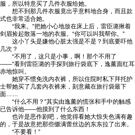
服，所以特意买了几件衣服给她。
想不到那几件衣服竟出乎意料地合身，而且款
式也非常适合她。
“我来。”把她小心地放在床上后，雷臣潞揪着
剑眉捡起散落一地的衣服。“你可以叫我帮你。”
这小丫头是嫌他心脏太强是不是？到底要吓他
几次？
“不用了，这只是小事，啊！那个不用了
——”看到雷臣潞的手探到旅行袋底下，逸薰面红耳
赤地惊叫。
她穿不惯免洗内衣裤，所以住院时私下拜托护
士帮她买了几套内衣裤来，刻意藏在旅行袋最下
面……
“什么不用？”其实由逸薰的慌张和手中的触感
已告诉他——他摸到了什么东西！
也许是恶作剧吧，他觉得看她大惊失色满有趣
的，于是故意把那些缀满蕾丝边的东东拉了出来。
“不要看！”