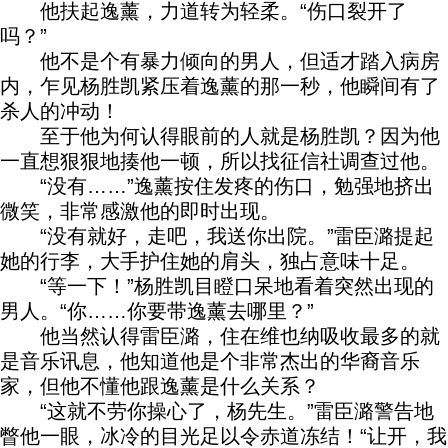
他扶起逸薰，力道转为轻柔。“伤口裂开了
吗？”
他不是个有暴力倾向的男人，但适才踏入病房
内，乍见杨胜凯紧压着逸薰的那一秒，他瞬间有了
杀人的冲动！
至于他为何认得眼前的人就是杨胜凯？因为他
一直想狠狠地揍他一顿，所以找征信社调查过他。
“没有……”逸薰按住发疼的伤口，勉强地挤出
微笑，非常感激他的即时出现。
“没有就好，走吧，我送你出院。”雷臣潞提起
她的行李，大手护住她的肩头，独占意味十足。
“等一下！”杨胜凯目瞪口呆地看着突然出现的
男人。“你……你要带逸薰去哪里？”
他当然认得雷臣潞，住在维也纳吸收最多的就
是音乐讯息，他知道他是个非常杰出的华裔音乐
家，但他不懂他跟逸薰是什么关系？
“这就不劳你操心了，杨先生。”雷臣潞警告地
瞥他一眼，冰冷的目光足以令赤道冻结！“让开，我