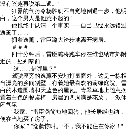
没有兴趣再说第二遍。”
狂嚣的气势令杨胜凯不自觉地倒退一步，他明
白，这个男人是他惹不起的！
他也终于认清一个事实——自己已经永远错过
逸薰了……
拥着逸薰，雷臣潞大跨步地离开病房。
＃＃＃
四十分钟后，雷臣潞将跑车停在维也纳市郊附
近的一处别墅前。
“这……是哪里？”
驾驶座旁的逸薰不安地打量窗外，这是一栋相
当漂亮的乡间别墅，有着她最喜欢的蓊绿庭院、雪
白的木造围墙和天蓝色的屋瓦。青翠草地上随意摆
置着白色的餐桌椅，房屋的四周满是花朵，一派休
闲气氛。
“我家。”雷臣潞简短地回答，他长居维也纳，
便在当地买了房子。
“你家？”逸薰惊叫。“不，我不能住在你家！”