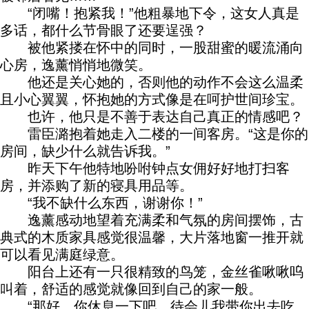
“闭嘴！抱紧我！”他粗暴地下令，这女人真是
多话，都什么节骨眼了还要逞强？
被他紧搂在怀中的同时，一股甜蜜的暖流涌向
心房，逸薰悄悄地微笑。
他还是关心她的，否则他的动作不会这么温柔
且小心翼翼，怀抱她的方式像是在呵护世间珍宝。
也许，他只是不善于表达自己真正的情感吧？
雷臣潞抱着她走入二楼的一间客房。“这是你的
房间，缺少什么就告诉我。”
昨天下午他特地吩咐钟点女佣好好地打扫客
房，并添购了新的寝具用品等。
“我不缺什么东西，谢谢你！”
逸薰感动地望着充满柔和气氛的房间摆饰，古
典式的木质家具感觉很温馨，大片落地窗一推开就
可以看见满庭绿意。
阳台上还有一只很精致的鸟笼，金丝雀啾啾呜
叫着，舒适的感觉就像回到自己的家一般。
“那好，你休息一下吧，待会儿我带你出去吃