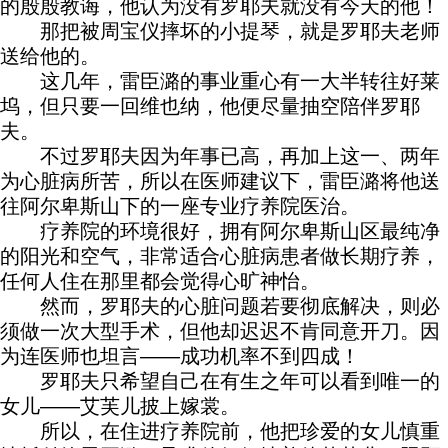
的殷殷教诲，他认为没有罗耶夫就没有今天的他！
那把被周宝仪摔坏的小提琴，就是罗耶夫老师
送给他的。
这几年，雷臣潞的事业重心有一大半转往好莱
坞，但只要一回维也纳，他便尽量抽空陪伴罗耶
夫。
不过罗耶夫因为年事已高，再加上这一、两年
为心脏病所苦，所以在医师建议下，雷臣潞将他送
往阿尔卑斯山下的一座专业疗养院医治。
疗养院的环境很好，拥有阿尔卑斯山区最纯净
的阳光和空气，非常适合心脏病患者做长期疗养，
任何人住在那里都会觉得心旷神怡。
然而，罗耶夫的心脏问题若要彻底解决，则必
须做一次大型手术，但他却迟迟不肯同意开刀。因
为连医师也坦言——成功机率不到四成！
罗耶夫只希望自己在有生之年可以看到唯一的
女儿——艾芙儿披上嫁裳。
所以，在住进疗养院前，他把珍爱的女儿慎重