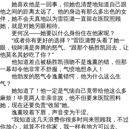
她喜欢他是一回事，但她也清楚地知道自己跟
他之间的距离太远了。他的身边有那么多出色的女
伴，她不会天真地以为雷臣潞一直留在医院照顾
她，就是对她另眼相待。
更何况——她要以什么身份住在他家呢？
“或者你有更好的选择？”雷臣潞瞥头看了她一
眼，锐眸满是奔腾的怒气。“跟那个杨胜凯回去，让
他莫名其妙吃了你？”
他知道差点被杨胜凯强吻不是逸薰的错，但那
一幕却令他非常不舒服，气愤地想杀人！
他勃发的怒气令逸薰错愕，他为什么这么生
气？
她知道了！他一定是气恼自己竟带给他这么多
麻烦！毕竟两人非亲非故，他不但要来医院照料
她，现在还要负责“收留”她。
逸薰咬着下唇，声音变为干涩。
“我知道这几天浪费你很多时间来照顾我，不过
你放心，就算不住你家，我一样有地方可以去。