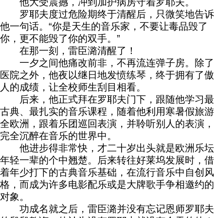
他大受震撼，冲到加护病房守着罗耶夫。
罗耶夫度过危险期终于清醒后，只微笑地告诉
他一句话。“你是天生的音乐家，不要让毒品毁了
你，更不能毁了你的双手。”
在那一刻，雷臣潞清醒了！
一夕之间他痛改前非，不再流连弹子房。除了
医院之外，他夜以继日地发愤练琴，终于拥有了傲
人的成绩，让全校师生刮目相看。
后来，他正式拜在罗耶夫门下，跟随他学习最
古典、最扎实的音乐课程，随着他利用寒暑假旅游
全欧洲，跟着乐团巡回表演，并聆听别人的表演，
完全沉醉在音乐的世界中。
他进步得非常快，才二十岁出头就是欧洲乐坛
年轻一辈的个中翘楚。后来转往好莱坞发展时，借
着年少打下的古典音乐基础，在流行音乐中自创风
格，而成为许多电影配乐或是大牌歌手争相邀约的
对象。
功成名就之后，雷臣潞并没有忘记恩师罗耶夫