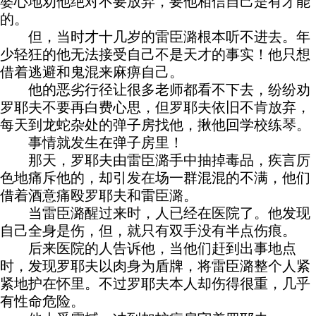
婆心地劝他绝对不要放弃，要他相信自己是有才能
的。
但，当时才十几岁的雷臣潞根本听不进去。年
少轻狂的他无法接受自己不是天才的事实！他只想
借着逃避和鬼混来麻痹自己。
他的恶劣行径让很多老师都看不下去，纷纷劝
罗耶夫不要再白费心思，但罗耶夫依旧不肯放弃，
每天到龙蛇杂处的弹子房找他，揪他回学校练琴。
事情就发生在弹子房里！
那天，罗耶夫由雷臣潞手中抽掉毒品，疾言厉
色地痛斥他的，却引发在场一群混混的不满，他们
借着酒意痛殴罗耶夫和雷臣潞。
当雷臣潞醒过来时，人已经在医院了。他发现
自己全身是伤，但，就只有双手没有半点伤痕。
后来医院的人告诉他，当他们赶到出事地点
时，发现罗耶夫以肉身为盾牌，将雷臣潞整个人紧
紧地护在怀里。不过罗耶夫本人却伤得很重，几乎
有性命危险。