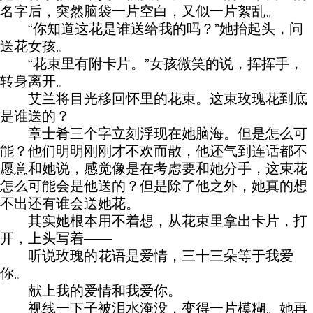
名字后，突然脑袋一片空白，又似一片絮乱。
“你知道这花是谁送给我的吗？”她抬起头，问
送花女孩。
“花束里有附卡片。”女孩微笑的说，挥挥手，
转身离开。
艾兰将目光移回怀里的花束。这束玫瑰花到底
是谁送的？
章士肴三个字立刻浮现在她脑海。但是怎么可
能？他们明明刚刚才不欢而散，他还气到连话都不
愿意和她说，感觉像是在考虑要和她分手，这束花
怎么可能会是他送的？但是除了他之外，她真的想
不出还有谁会送她花。
其实她根本用不着想，从花束里拿出卡片，打
开，上头写着——
听说玫瑰的花语是爱情，三十三朵等于我爱
你。
献上我的爱情和我爱你。
视线一下子被泪水淹没，变得一片模糊。她再