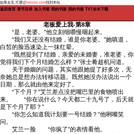
如果走丢,可通过
hesoso.com
找到本站.
返回首页
章节目录
加入书签
我的书架
我的书签
TXT全本下载
老板爱上我-第8章
“是，老婆。”他立刻细嚼慢咽起来。
“我们又还没有结婚，谁是你老婆。”她嗔道，
白皙的脸迅速染上一抹红晕。
“既然提到了结婚，亲爱的未婚妻，准老婆，你
觉得我们下个月结婚怎么样？”张士肴趁机问道。
关于婚姻的问题，其实他跟她提了好多次，无
奈她总是想办法转移话题。既然她没办法说出一个
日期，那么就由他来定好了。
“下个月？”艾兰差点没把嘴巴里的食物喷出
来。 “你在说什么？今天都二十九号了，后天就
是下个月了耶？”
“你怎么知道我计划要一号结婚？”他咧嘴笑
问。
艾兰一脸 “你疯了”的表情看他。