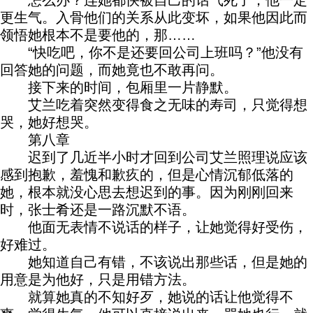
怎么办？连她都快被自己的话气死了，他一定
更生气。入骨他们的关系从此变坏，如果他因此而
领悟她根本不是要他的，那……
“快吃吧，你不是还要回公司上班吗？”他没有
回答她的问题，而她竟也不敢再问。
接下来的时间，包厢里一片静默。
艾兰吃着突然变得食之无味的寿司，只觉得想
哭，她好想哭。
第八章
迟到了几近半小时才回到公司艾兰照理说应该
感到抱歉，羞愧和歉疚的，但是心情沉郁低落的
她，根本就没心思去想迟到的事。因为刚刚回来
时，张士肴还是一路沉默不语。
他面无表情不说话的样子，让她觉得好受伤，
好难过。
她知道自己有错，不该说出那些话，但是她的
用意是为他好，只是用错方法。
就算她真的不知好歹，她说的话让他觉得不