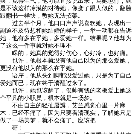
爽，觉得生气，他可以直接说出来，骂她也行，就
是不该这样冷漠的对待她，像变了跟人似的，翻脸
跟翻书一样快，教她无法招架。
过去半个月，他口口声声说喜欢她，表现出一
副迫不及待想和她结婚的样子，一举一动都在告诉
她，他有多在乎她，多爱她一样。结果呢？他却为
了这么一件事就对她不理不
睬的，她真的觉得好伤心，心好冷，也好痛。
也许，他根本就没有他自己以为的那么爱她，
更没有他以为的那么在乎她。
语序，他从头到脚都没爱过她，只是为了自己
爱她而已，现在终于清醒过来了。
也许，她也该醒了，俊帅有钱的老板爱上她这
个平凡的小职员，根本就是一场梦。
不由自主的轻扯唇瓣，艾兰感觉心里一片麻
木，已经不痛了，因为只要看清现实，了解她只是
做了一场美梦，就不会痛了。应该把……
砰！