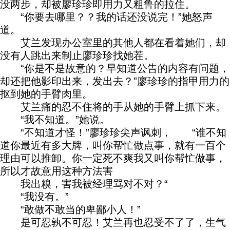
没两步，却被廖珍珍即用力又粗鲁的拉住。
“你要去哪里？？我的话还没说完！”她怒声
道。
艾兰发现办公室里的其他人都在看着她们，却
没有人跳出来制止廖珍珍找她茬。
“你是不是故意的？早知道公告的内容有问题，
却还把他影印出来，发出去？”廖珍珍的指甲用力的
抠到她的手臂肉里。
艾兰痛的忍不住将的手从她的手臂上抓下来。
“我不知道。”她说。
“不知道才怪！”廖珍珍尖声讽刺， “谁不知
道你最近有多大牌，叫你帮忙做点事，就有一百个
理由可以推卸。你一定死不爽我又叫你帮忙做事，
所以才故意用这种方法害
我出糗，害我被经理骂对不对？“
“我没有。”
“敢做不敢当的卑鄙小人！”
是可忍孰不可忍！艾兰再也忍受不了了，生气