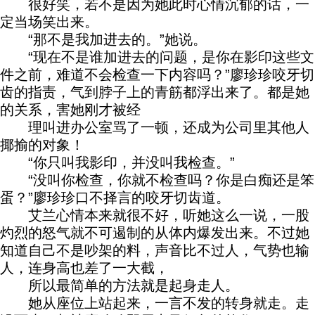
很好笑，若不是因为她此时心情沉郁的话，一
定当场笑出来。
“那不是我加进去的。”她说。
“现在不是谁加进去的问题，是你在影印这些文
件之前，难道不会检查一下内容吗？”廖珍珍咬牙切
齿的指责，气到脖子上的青筋都浮出来了。都是她
的关系，害她刚才被经
理叫进办公室骂了一顿，还成为公司里其他人
揶揄的对象！
“你只叫我影印，并没叫我检查。”
“没叫你检查，你就不检查吗？你是白痴还是笨
蛋？”廖珍珍口不择言的咬牙切齿道。
艾兰心情本来就很不好，听她这么一说，一股
灼烈的怒气就不可遏制的从体内爆发出来。不过她
知道自己不是吵架的料，声音比不过人，气势也输
人，连身高也差了一大截，
所以最简单的方法就是起身走人。
她从座位上站起来，一言不发的转身就走。走