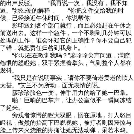
的出声反驳。 “我再说一次，我没有，我不知
道。”她强硬的解释， “你把文件交给我的时
候，已经接近午休时间，你说帮你
影印送到各个部门就行，而且必须赶在午休之
前送出去。这样一个急件，一个不剩到几分钟可以
处理的工作，谁会怀疑它的正确性？你不要自己犯
了错，就把责任归咎到我身上。“
“你现在在教训我吗？”廖珍珍尖声问道，满腔
怨恨的怒瞪她，双手紧握着拳头，气到整个人都在
发抖。
“我只是在说明事实，请你不要倚老卖老的欺人
太甚。”艾兰不为所动，面无表情的说。
廖珍珍脸色一变，伸手用力的给了她一巴掌。
啪！巨响的巴掌声，让办公室似乎一瞬间冻结
了起来。
旁观者惊愕的瞪大双眼，愣在原地，打人怒目
瞪视，傲然的抬高下巴睨视她，被打者则因震惊与
脸上传来火烧般的疼痛让她无法动弹，呆若木鸡。