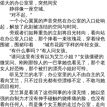
偌大的办公室里，突然间安
静得像一座空城。
“对不起。”
一个小心翼翼的声音突然在办公室的入口处响
起，解放了此刻被冻结的空间与时间。
旁观者们如释重负的立刻将目光转向，看向站
在办公室入口处，那个捧着一束玫瑰花，穿着绿色
围裙，围裙印着 “城市花园”字样的年轻女孩。
“有什么事吗？”有人问女孩。
“请问这里有没有以为艾兰小姐？”女孩僵硬的
微笑问。刚刚那惊人的一巴掌她也看见了，那个老
女人好恐怖，那个被打的漂亮小姐好可怜。
听见艾兰的名字，办公室里的人不由自主的又
看向艾兰，只不过目光都有些漂移不定，不敢与她
四目相对。
艾兰算是看清了这些同事的冷漠无情，她以坚
强的自制力才没有伸手碰触灼烧疼痛的脸，也没有
看向任何人，而是像个女王般的走过办公室，走向