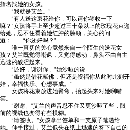
指名找她的女孩。
“我就是艾兰。”
“有人送这束花给你，可以请你签收一下
嘛？”女孩将手上至少超过三十朵以上的玫瑰花束递
给她，忍不住看着她红肿的脸颊，关心的问
道： “你还好吗？”
唯一真切的关心竟然来自一个陌生的送花女
孩？艾兰既觉得嘲讽，又觉得感动，鼻头不由自主
迅速的酸涩起来。
“还好，谢谢你。”她沙哑的说。
“虽然是借花献佛，但还是祝福你从此时此刻开
始，幸福快乐、心想事成。”
女孩将花束放进她臂弯，抬起头来对她咧嘴
笑。
“谢谢。”艾兰的声音忍不住又更沙哑了些，眼
前的视线也变得有些模糊。
“请签收。”女孩拿出签单和一支原子笔递给
她。伸手接过，艾兰低头在纸上迅速的签下自己的