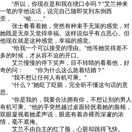
“所以，你现在是和我在绕口令吗？”艾兰神来
一笔的学他说话，说完自己随即笑到东倒西
歪， “哈……”
张士肴看着她，突然有种束手无策的感觉，对
她既是无奈又觉得幸福。这样说似乎有点恶心。但
他现在就是这种感觉，幸福的感觉。
“给我一个可以接受的理由。”他等她笑得差不
多的时候，才从容不迫的开口。
艾兰慢慢的停下笑声，目不转睛的看着他，好
奇的问： “你为什么这么急着结婚？”
“我不想让任何人有机可乘。”
“什么？”她眨了眨眼，完全听不懂这句话的意
思。
“你是我的，我要合法拥有你，不想让别的男人
有机可乘。”他的手突然越过桌面轻抚着她的脸颊，
双眼凝视着她柔声说，眼底有着赤裸而深邃的浓
情，毫不遮掩。
艾兰不由自主的红了脸，心脏却跳得飞快。