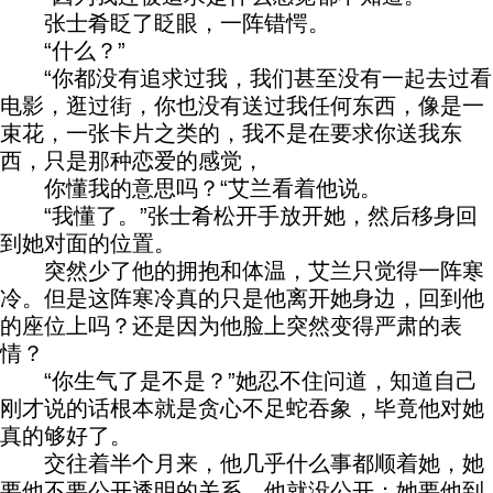
张士肴眨了眨眼，一阵错愕。
“什么？”
“你都没有追求过我，我们甚至没有一起去过看
电影，逛过街，你也没有送过我任何东西，像是一
束花，一张卡片之类的，我不是在要求你送我东
西，只是那种恋爱的感觉，
你懂我的意思吗？“艾兰看着他说。
“我懂了。”张士肴松开手放开她，然后移身回
到她对面的位置。
突然少了他的拥抱和体温，艾兰只觉得一阵寒
冷。但是这阵寒冷真的只是他离开她身边，回到他
的座位上吗？还是因为他脸上突然变得严肃的表
情？
“你生气了是不是？”她忍不住问道，知道自己
刚才说的话根本就是贪心不足蛇吞象，毕竟他对她
真的够好了。
交往着半个月来，他几乎什么事都顺着她，她
要他不要公开透明的关系，他就没公开；她要他到