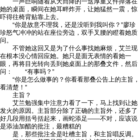
一声巨响随着从天而降的一迭厚重文件掉落在
她的桌面，瞬间在她耳畔炸开，让她猛然一震，惊
吓得往椅背贴靠上去。
“你是故意不理我，还是没听到我叫你？”廖珍
珍怒气冲冲的站在座位旁边，双手叉腰的瞪着她质
问。
不管她这回又是为了什么事找她麻烦，艾兰现
在根本没心情回应她。她只是面无表情的看她一
眼，再将目光转向丢到她桌面上的那叠文件，然后
问： “有事吗？”
“你是怎么做事的？你看看那叠公告上的主旨，
看清楚！”
主旨？
艾兰勉强集中注意力看了一下，马上找到让她
发火的原因。主旨部分除了正确的主旨外，还多了
好几段用括号括起来，画蛇添足——不对，应该说
是添油加醋的批注，最糟糕的
是，那些批注全是吐槽主旨，和主旨唱反调。