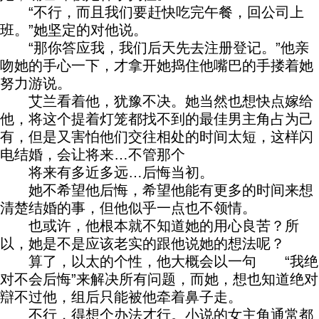
“不行，而且我们要赶快吃完午餐，回公司上
班。”她坚定的对他说。
“那你答应我，我们后天先去注册登记。”他亲
吻她的手心一下，才拿开她捣住他嘴巴的手搂着她
努力游说。
艾兰看着他，犹豫不决。她当然也想快点嫁给
他，将这个提着灯笼都找不到的最佳男主角占为己
有，但是又害怕他们交往相处的时间太短，这样闪
电结婚，会让将来…不管那个
将来有多近多远…后悔当初。
她不希望他后悔，希望他能有更多的时间来想
清楚结婚的事，但他似乎一点也不领情。
也或许，他根本就不知道她的用心良苦？所
以，她是不是应该老实的跟他说她的想法呢？
算了，以太的个性，他大概会以一句 “我绝
对不会后悔”来解决所有问题，而她，想也知道绝对
辯不过他，组后只能被他牵着鼻子走。
不行，得想个办法才行。小说的女主角通常都