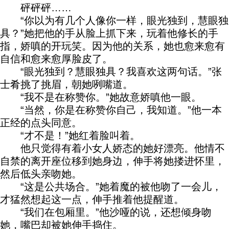
砰砰砰……
“你以为有几个人像你一样，眼光独到，慧眼独
具？”她把他的手从脸上抓下来，玩着他修长的手
指，娇嗔的开玩笑。因为他的关系，她也愈来愈有
自信和愈来愈厚脸皮了。
“眼光独到？慧眼独具？我喜欢这两句话。”张
士肴挑了挑眉，朝她咧嘴道。
“我不是在称赞你。”她故意娇嗔他一眼。
“当然，你是在称赞你自己，我知道。”他一本
正经的点头同意。
“才不是！”她红着脸叫着。
他只觉得有着小女人娇态的她好漂亮。他情不
自禁的离开座位移到她身边，伸手将她搂进怀里，
然后低头亲吻她。
“这是公共场合。”她着魔的被他吻了一会儿，
才猛然想起这一点，伸手推着他提醒道。
“我们在包厢里。”他沙哑的说，还想倾身吻
她，嘴巴却被她伸手捣住。