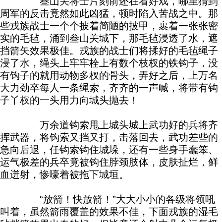
叁山关将士片刻前还在看好戏，哪里猜到
周军的反击竟然如此凶猛，顿时陷入苦战之中。那
些戎族战士一个个披着简陋的披甲，裹着一张张密
实的毛毡，涌到叁山关城下，那毛毡浸透了水，遮
挡箭矢效果极佳。戎族的战士们将揉好的毛毡绳子
浸了水，绳头上牢牢栓上有数个枝杈的铁钩子，没
有钩子的就用动物多杈的骨头，弄好之后，上万名
大力劲卒每人一条绳索，齐齐的一声喊，将带有钩
子丫杈的一头用力向城头抛去！
万余道钩索甩上城头城上武功好的兵将齐
挥武器，将钩索又挡又打，击落回去，武功差些的
急向后退，任钩索钩住城垛，还有一些身手蠢笨、
运气极差的兵卒竟被钩住脖颈肢体，皮肤扯烂，鲜
血迸射，惨嚎着被拖下城垣。
“放箭！快放箭！”大大小小的各级将领吼
叫着，虽然箭雨覆盖的效果不佳，下面戎族的湿毛