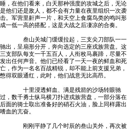
睡，在他们看来，白天那种强度的攻城之后，无论
是他们还是敌人，都不会有力量在夜里组织一次袭
击。军营里鼾声一片，和天空上食腐鸟类的鸣叫形
成一低一高的搭配，这是大战之后凄凉的合奏。
叁山关城门缓缓拉起，三支尖刀部队一一
驰出，呈扇形分开，奔向选定的三座戎族营盘。这
三支部队每支一千五百人，人衔枚马裹蹄，尽量不
发出任何声音。他们已经看了一天一夜的鲜血和死
亡，作为一名名百战精锐，却不能上前支援兄弟，
憋得双眼通红，此时，他们战意无比高昂。
十里浸透鲜血、满是残箭的沙场转眼驰
过，数千勇士纵马横刀扑进戎族营盘，一部分落在
后面的骑士取出准备好的硝石火油，脸上同样露出
嗜血的亢奋。
刚刚平静了几个时辰的叁山关外，再次被