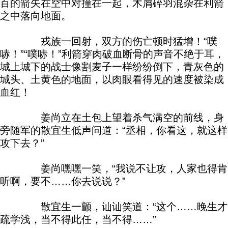
百的箭矢在空中对撞在一起，木屑碎羽混杂在利箭
之中落向地面。
戎族一回射，双方的伤亡顿时猛增！“噗
哧！”“噗哧！”利箭穿肉破血断骨的声音不绝于耳，
城上城下的战士像割麦子一样纷纷倒下，青灰色的
城头、土黄色的地面，以肉眼看得见的速度被染成
血红！
姜尚立在土包上望着杀气满空的前线，身
旁随军的散宜生低声问道：“丞相，你看这，就这样
攻下去？”
姜尚嘿嘿一笑，“我说不让攻，人家也得肯
听啊，要不……你去说说？”
散宜生一颤，讪讪笑道：“这个……晚生才
疏学浅，当不得此任，当不得……”