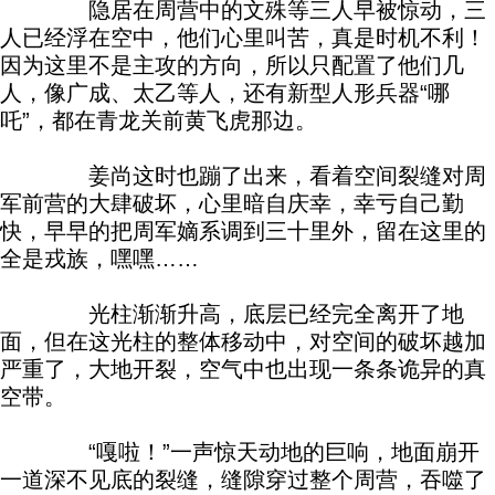
隐居在周营中的文殊等三人早被惊动，三
人已经浮在空中，他们心里叫苦，真是时机不利！
因为这里不是主攻的方向，所以只配置了他们几
人，像广成、太乙等人，还有新型人形兵器“哪
吒”，都在青龙关前黄飞虎那边。
姜尚这时也蹦了出来，看着空间裂缝对周
军前营的大肆破坏，心里暗自庆幸，幸亏自己勤
快，早早的把周军嫡系调到三十里外，留在这里的
全是戎族，嘿嘿……
光柱渐渐升高，底层已经完全离开了地
面，但在这光柱的整体移动中，对空间的破坏越加
严重了，大地开裂，空气中也出现一条条诡异的真
空带。
“嘎啦！”一声惊天动地的巨响，地面崩开
一道深不见底的裂缝，缝隙穿过整个周营，吞噬了