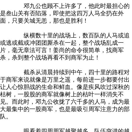
邓九公也顾不上许多了，他此时最担心的
是叁山关有否陷落，即使把这四万人马全扔在外
面，只要关城无恙，那也是胜利！
纵横数十里的战场上，数百队的人马或追
或逃或截或冲团团厮杀在一起，整个战场乱成一
片，毫无章法可言！姜尚的命令很简单，找商军
杀，杀到整个战场再看不到商军为止！
截杀从清晨持续到中午，四十里的路程对
于商军来说就像是万里之遥，每前进一步都要付出
让人心惊胆战的生命和鲜血。像是疾风吹过深秋的
枯树，一股股的商军就像树上的枯叶一样消失不
见。而此时，邓九公收拢了六千多的人马，成为最
大最集中的一股商军，也是最吸引周军注意力的部
队。
眼看着四周周军越聚越多，队伍突进的越