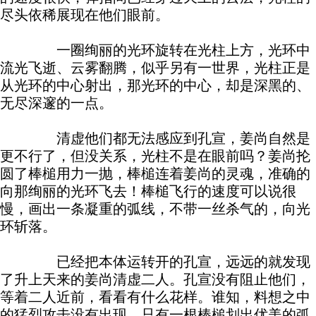
尽头依稀展现在他们眼前。
一圈绚丽的光环旋转在光柱上方，光环中
流光飞逝、云雾翻腾，似乎另有一世界，光柱正是
从光环的中心射出，那光环的中心，却是深黑的、
无尽深邃的一点。
清虚他们都无法感应到孔宣，姜尚自然是
更不行了，但没关系，光柱不是在眼前吗？姜尚抡
圆了棒槌用力一抛，棒槌连着姜尚的灵魂，准确的
向那绚丽的光环飞去！棒槌飞行的速度可以说很
慢，画出一条凝重的弧线，不带一丝杀气的，向光
环斩落。
已经把本体运转开的孔宣，远远的就发现
了升上天来的姜尚清虚二人。孔宣没有阻止他们，
等着二人近前，看看有什么花样。谁知，料想之中
的猛烈攻击没有出现，只有一根棒槌划出优美的弧