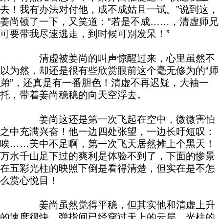
去！我有办法对付他，成不成姑且一试。”说到这，
姜尚顿了一下，又笑道：“若是不成……，清虚师兄
可要带我尽速逃走，到时候可别发呆！”
清虚被姜尚的叫声惊醒过来，心里虽然不
以为然，却还是很有些欣赏眼前这个毫无修为的“师
弟”，还真是有一番胆色！清虚不再迟疑，大袖一
托，带着姜尚稳稳的向天空浮去。
姜尚这还是第一次飞起在空中，微微害怕
之中充满兴奋！他一边四处张望，一边长吁短叹：
唉……美中不足啊，第一次飞天居然摊上个黑天！
万水千山足下过的爽利是体验不到了，下面的惨景
在五彩光柱的映照下倒是看得清楚，但实在是不怎
么赏心悦目！
姜尚虽然觉得平稳，但其实他和清虚上升
的速度很快，弹指间已经穿过天上的云层，光柱的