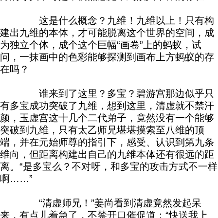
这是什么概念？九维！九维以上！只有构
建出九维的本体，才可能脱离这个世界的空间，成
为独立个体，成个这个巨幅“画卷”上的蚂蚁，试
问，一抹画中的色彩能够探测到画布上方蚂蚁的存
在吗？
谁来到了这里？多宝？碧游宫那边似乎只
有多宝成功突破了九维，想到这里，清虚就不禁汗
颜，玉虚宫这十几个二代弟子，竟然没有一个能够
突破到九维，只有太乙师兄堪堪摸索至八维的顶
端，并在元始师尊的指引下，感受、认识到第九条
维向，但距离构建出自己的九维本体还有很远的距
离。“是多宝么？不对呀，和多宝的攻击方式不一样
啊……”
“清虚师兄！”姜尚看到清虚竟然发起呆
来，有点儿着急了，不禁开口催促道：“快送我上