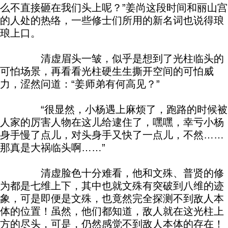
么不直接砸在我们头上呢？”姜尚这段时间和丽山宫
的人处的热络，一些修士们所用的新名词也说得琅
琅上口。
清虚眉头一皱，似乎是想到了光柱临头的
可怕场景，再看看光柱硬生生撕开空间的可怕威
力，涩然问道：“姜师弟有何高见？”
“很显然，小杨遇上麻烦了，跑路的时候被
人家的厉害人物在这儿给逮住了，嘿嘿，幸亏小杨
身手慢了点儿，对头身手又快了一点儿，不然……
那真是大祸临头啊……”
清虚脸色十分难看，他和文殊、普贤的修
为都是七维上下，其中也就文殊有突破到八维的迹
象，可是即便是文殊，也竟然完全探测不到敌人本
体的位置！虽然，他们都知道，敌人就在这光柱上
方的尽头，可是，仍然感觉不到敌人本体的存在！