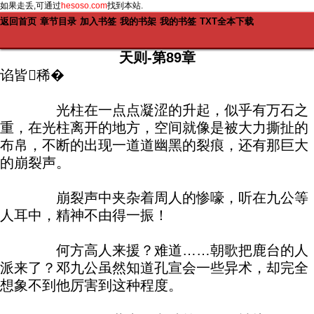
如果走丢,可通过
hesoso.com
找到本站.
返回首页
章节目录
加入书签
我的书架
我的书签
TXT全本下载
天则-第89章
谄皆稀�
光柱在一点点凝涩的升起，似乎有万石之
重，在光柱离开的地方，空间就像是被大力撕扯的
布帛，不断的出现一道道幽黑的裂痕，还有那巨大
的崩裂声。
崩裂声中夹杂着周人的惨嚎，听在九公等
人耳中，精神不由得一振！
何方高人来援？难道……朝歌把鹿台的人
派来了？邓九公虽然知道孔宣会一些异术，却完全
想象不到他厉害到这种程度。