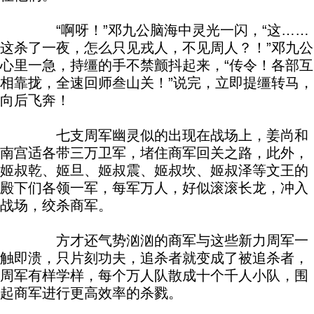
“啊呀！”邓九公脑海中灵光一闪，“这……
这杀了一夜，怎么只见戎人，不见周人？！”邓九公
心里一急，持缰的手不禁颤抖起来，“传令！各部互
相靠拢，全速回师叁山关！”说完，立即提缰转马，
向后飞奔！
七支周军幽灵似的出现在战场上，姜尚和
南宫适各带三万卫军，堵住商军回关之路，此外，
姬叔乾、姬旦、姬叔震、姬叔坎、姬叔泽等文王的
殿下们各领一军，每军万人，好似滚滚长龙，冲入
战场，绞杀商军。
方才还气势汹汹的商军与这些新力周军一
触即溃，只片刻功夫，追杀者就变成了被追杀者，
周军有样学样，每个万人队散成十个千人小队，围
起商军进行更高效率的杀戮。