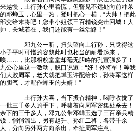
来越慢，土行孙心里着慌，但瞥见不远处向前冲杀
的邓蝉玉，心里一热，登时把心一横，“大帅！把此
部交给末将吧！您带小姐领三百精锐突击回城！大
帅，关城若在，我们还能有一丝活路！”
邓九公一听，扭头望向土行孙，只觉得这
小子平时可憎的容貌此时也相当的耐看起来，
唉……，比那相貌堂堂却毫无胆略的孔宣强多了！
九公心里这一激动，脱口说道：“好！孙将军！等我
们大败周军，老夫就把蝉玉许配给你，孙将军这样
的胆气，才配作蝉玉的夫婿！”
土行孙大喜，当下振奋精神，喝呼收拢了
一批三千多人的手下，呼啸着向周军密集处杀去！
余下的三千多人，邓九公带邓蝉玉选了三百亲兵精
锐，悄悄溜出，另有赵升、孙红二将，各带千余
人，分向另外两方向杀出，牵扯周军注意。