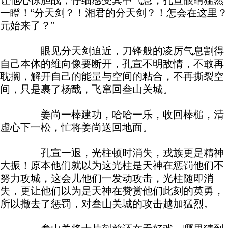
让他心惊胆战，仔细感受其中气息，孔宣眼睛猛然
一瞪！“分天剑？！湘君的分天剑？！怎会在这里？
元始来了？”
眼见分天剑迫近，刀锋般的凌厉气息割得
自己本体的维向像要断开，孔宣不明敌情，不敢再
耽搁，解开自己的能量与空间的粘合，不再撕裂空
间，只是裹了杨戬，飞窜回叁山关城。
姜尚一棒建功，哈哈一乐，收回棒槌，清
虚心下一松，忙将姜尚送回地面。
孔宣一退，光柱顿时消失，戎族更是精神
大振！原本他们就以为这光柱是天神在惩罚他们不
努力攻城，这会儿他们一发动攻击，光柱随即消
失，更让他们以为是天神在赞赏他们此刻的英勇，
所以撤去了惩罚，对叁山关城的攻击越加猛烈。