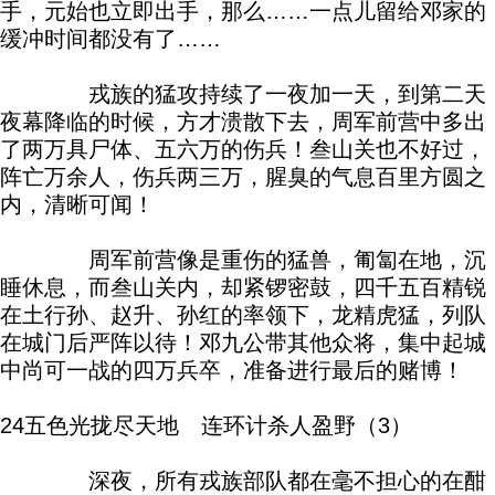
手，元始也立即出手，那么……一点儿留给邓家的
缓冲时间都没有了……
戎族的猛攻持续了一夜加一天，到第二天
夜幕降临的时候，方才溃散下去，周军前营中多出
了两万具尸体、五六万的伤兵！叁山关也不好过，
阵亡万余人，伤兵两三万，腥臭的气息百里方圆之
内，清晰可闻！
周军前营像是重伤的猛兽，匍匐在地，沉
睡休息，而叁山关内，却紧锣密鼓，四千五百精锐
在土行孙、赵升、孙红的率领下，龙精虎猛，列队
在城门后严阵以待！邓九公带其他众将，集中起城
中尚可一战的四万兵卒，准备进行最后的赌博！
24五色光拢尽天地 连环计杀人盈野（3）
深夜，所有戎族部队都在毫不担心的在酣