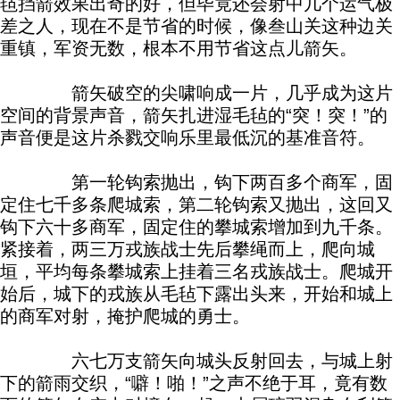
毡挡箭效果出奇的好，但毕竟还会射中几个运气极
差之人，现在不是节省的时候，像叁山关这种边关
重镇，军资无数，根本不用节省这点儿箭矢。
箭矢破空的尖啸响成一片，几乎成为这片
空间的背景声音，箭矢扎进湿毛毡的“突！突！”的
声音便是这片杀戮交响乐里最低沉的基准音符。
第一轮钩索抛出，钩下两百多个商军，固
定住七千多条爬城索，第二轮钩索又抛出，这回又
钩下六十多商军，固定住的攀城索增加到九千条。
紧接着，两三万戎族战士先后攀绳而上，爬向城
垣，平均每条攀城索上挂着三名戎族战士。爬城开
始后，城下的戎族从毛毡下露出头来，开始和城上
的商军对射，掩护爬城的勇士。
六七万支箭矢向城头反射回去，与城上射
下的箭雨交织，“噼！啪！”之声不绝于耳，竟有数