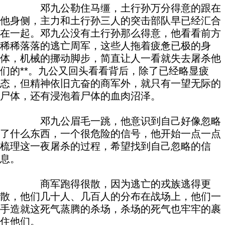
邓九公勒住马缰，土行孙万分得意的跟在
他身侧，主力和土行孙三人的突击部队早已经汇合
在一起。邓九公没有土行孙那么得意，他看看前方
稀稀落落的逃亡周军，这些人拖着疲惫已极的身
体，机械的挪动脚步，简直让人一看就失去屠杀他
们的**。九公又回头看看背后，除了已经略显疲
态，但精神依旧亢奋的商军外，就只有一望无际的
尸体，还有浸泡着尸体的血肉沼泽。
邓九公眉毛一跳，他意识到自己好像忽略
了什么东西，一个很危险的信号，他开始一点一点
梳理这一夜屠杀的过程，希望找到自己忽略的信
息。
商军跑得很散，因为逃亡的戎族逃得更
散，他们几十人、几百人的分布在战场上，他们一
手造就这死气蒸腾的杀场，杀场的死气也牢牢的裹
住他们。