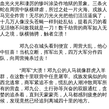
血光火光和凄厉的惨叫涂染作地狱的景象。三条火
蛇在周营中纵横肆虐，所过之处一片火海。戎族人
马完全炸营！无尽的刀光火光把他们活活逼疯了，
十几万人像没头苍蝇一样到处乱钻，提着兵刃的看
见活物不问敌我就是一刀！数千劫营的商军如入无
人之境，纵横驰骋，触者立溃！
邓九公在城头看到便宜，周营大乱，他心
中狂喜！当机立断，挥军出关，四万大军分作四
队，向周营掩杀过去！
“周军”大溃！邓九公的人马就像群虎入羊
群，在这数十里联营中任意屠宰。戎族发疯似的向
西北逃窜，商军紧追不舍，慌乱的人潮冲散周军所
有的营盘，邓九公、土行孙等兴奋的双眼通红，贪
婪的追杀着，直到天蒙蒙亮，人马都感到疲惫的时
候，发现竟然已经追到离城四十里的地方。