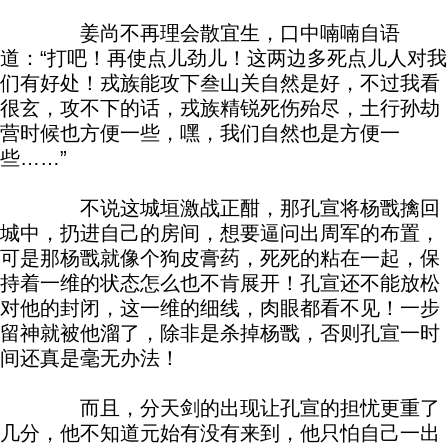
姜尚不再理会散宜生，口中喃喃自语
道：“打吧！再使点儿劲儿！这两边多死点儿人对我
们有好处！戎族能攻下叁山关自然是好，不过我看
很玄，攻不下的话，戎族精锐死伤殆尽，土行孙劫
营时候也方便一些，嘿，我们自然也是方便一
些……”
不说这城垣激战正酣，那孔宣将杨戬擒回
城中，扔进自己的房间，想要逼问出周军的布置，
可是那杨戬就像个狗皮膏药，死死的粘在一起，保
持着一维的状态怎么也不肯展开！孔宣还不能放松
对他的封闭，这一维的细线，肉眼都看不见！一步
留神就被他溜了，除非是杀掉杨戬，否则孔宣一时
间还真是毫无办法！
而且，分天剑的出现让孔宣的担忧更重了
几分，他不知道元始有没有来到，他只怕自己一出