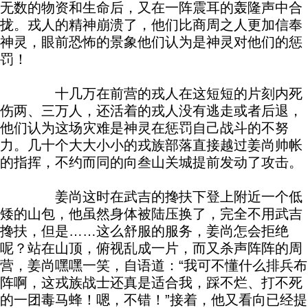
无数的物资和生命后，又在一阵震耳的轰隆声中合
拢。戎人的精神崩溃了，他们比商周之人更加信奉
神灵，眼前恐怖的景象他们认为是神灵对他们的惩
罚！
十几万在前营的戎人在这短短的片刻内死
伤两、三万人，还活着的戎人没有逃走或者后退，
他们认为这场灾难是神灵在惩罚自己战斗的不努
力。几十个大大小小的戎族部落直接越过姜尚帅帐
的指挥，不约而同的向叁山关城提前发动了攻击。
姜尚这时在武吉的搀扶下登上附近一个低
矮的山包，他虽然身体被陆压换了，完全不用武吉
搀扶，但是……这么舒服的服务，姜尚怎会拒绝
呢？站在山顶，俯视乱成一片，而又杀声阵阵的周
营，姜尚嘿嘿一笑，自语道：“我可不懂什么排兵布
阵啊，这戎族战士还真是适合我，踩不烂、打不死
的一团毒马蜂！嗯，不错！”接着，他又看向已经提