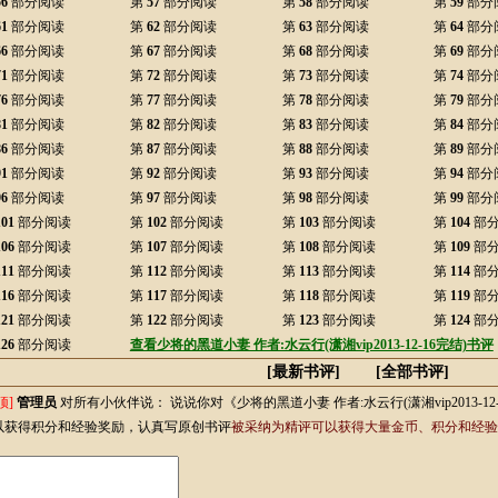
56
部分阅读
第
57
部分阅读
第
58
部分阅读
第
59
部分
61
部分阅读
第
62
部分阅读
第
63
部分阅读
第
64
部分
66
部分阅读
第
67
部分阅读
第
68
部分阅读
第
69
部分
71
部分阅读
第
72
部分阅读
第
73
部分阅读
第
74
部分
76
部分阅读
第
77
部分阅读
第
78
部分阅读
第
79
部分
81
部分阅读
第
82
部分阅读
第
83
部分阅读
第
84
部分
86
部分阅读
第
87
部分阅读
第
88
部分阅读
第
89
部分
91
部分阅读
第
92
部分阅读
第
93
部分阅读
第
94
部分
96
部分阅读
第
97
部分阅读
第
98
部分阅读
第
99
部分
101
部分阅读
第
102
部分阅读
第
103
部分阅读
第
104
部
106
部分阅读
第
107
部分阅读
第
108
部分阅读
第
109
部
111
部分阅读
第
112
部分阅读
第
113
部分阅读
第
114
部
116
部分阅读
第
117
部分阅读
第
118
部分阅读
第
119
部
121
部分阅读
第
122
部分阅读
第
123
部分阅读
第
124
部
126
部分阅读
查看少将的黑道小妻 作者:水云行(潇湘vip2013-12-16完结)书评
[最新书评] [
全部书评
]
顶]
管理员
对所有小伙伴说：
说说你对《少将的黑道小妻 作者:水云行(潇湘vip2013-
以获得积分和经验奖励，认真写原创书评
被采纳为精评可以获得大量金币、积分和经验