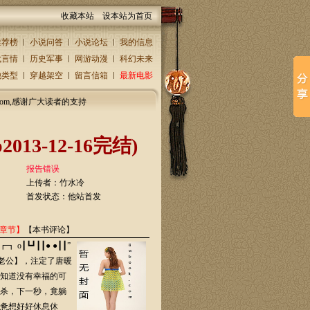
收藏本站
设本站为首页
推荐榜
小说问答
小说论坛
我的信息
代言情
历史军事
网游动漫
科幻未来
他类型
穿越架空
留言信箱
最新电影
.com,感谢广大读者的支持
13-12-16完结)
报告错误
上传者：
竹水冷
首发状态：他站首发
章节】
【本书评论】
┃┗┛┃┃● ●┃┃”
【老公】，注定了唐暖
知道没有幸福的可
杀，下一秒，竟躺
惫想好好休息休