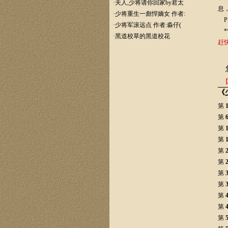
·
夫人,少将请你回家by君太
息
·
少将重生一彪悍嫡女 作者:
P
·
少将军滚远点 作者:淼仔(
***
·
黑道校草的黑道校花
赶
《
第
第
第
第
第
第
第
第
第
第
第