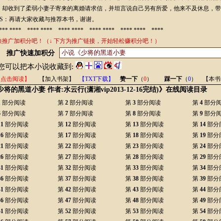
，却收到了柔弱小妻子寄来的离婚请求信，并坦言说自己另有所爱，他来不及休息，带着疲惫
S：再请大家收藏与推荐本书，谢谢。
* **** **** **** **** **** **** **** **** **** ****
快推广加积分吧！（↓ 下方为推广链接，开始轻松赚积分吧！）
推广快速加积分
您可以把本小说收藏到:
【点击阅读】
【加入书架】
【TXT下载】
赞一下
（
0
）
踩一下
（
0
）
【本书
少将的黑道小妻 作者:水云行(潇湘vip2013-12-16完结)》在线阅读目录
1
部分阅读
第
2
部分阅读
第
3
部分阅读
第
4
部分
6
部分阅读
第
7
部分阅读
第
8
部分阅读
第
9
部分
11
部分阅读
第
12
部分阅读
第
13
部分阅读
第
14
部分
16
部分阅读
第
17
部分阅读
第
18
部分阅读
第
19
部分
21
部分阅读
第
22
部分阅读
第
23
部分阅读
第
24
部分
26
部分阅读
第
27
部分阅读
第
28
部分阅读
第
29
部分
31
部分阅读
第
32
部分阅读
第
33
部分阅读
第
34
部分
36
部分阅读
第
37
部分阅读
第
38
部分阅读
第
39
部分
41
部分阅读
第
42
部分阅读
第
43
部分阅读
第
44
部分
46
部分阅读
第
47
部分阅读
第
48
部分阅读
第
49
部分
51
部分阅读
第
52
部分阅读
第
53
部分阅读
第
54
部分