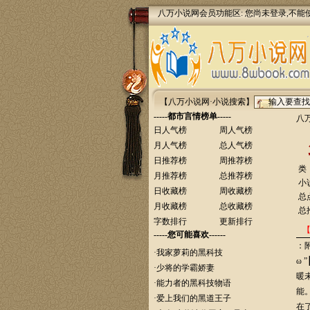
八万小说网会员功能区: 您尚未登录,不能
【八万小说网·小说搜索】
-----都市言情榜单-----
八
日人气榜
周人气榜
月人气榜
总人气榜
日推荐榜
周推荐榜
类
月推荐榜
总推荐榜
小
日收藏榜
周收藏榜
总
月收藏榜
总收藏榜
总
字数排行
更新排行
-----您可能喜欢------
：
·
我家萝莉的黑科技
ω
·
少将的学霸娇妻
暖
·
能力者的黑科技物语
能
·
爱上我们的黑道王子
在