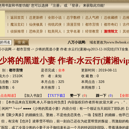
使用书架和书签功能! 您可以选择 『
注册
』 或 『
登录
』 来获取此功能!
返回首页
总更新榜
全部小说
总字数榜
总人气榜
总收藏榜
总
魔法玄幻
仙侠修真
传统武侠
浪漫言情
都市言情
都市奇幻
古
侦探推理
恐怖灵异
耽美同人
文学名著
经管教育
激情辣文
其
八万小说网:
域名更改为www.8wbook
万小说网
->
都市言情
-> 少将的黑道小妻 作者:水云行(潇湘vip2013-12-16完结)TXT全集
少将的黑道小妻 作者:水云行(潇湘vip20
 别：
都市言情
是否完成：
全本
更新时间：2019-08-11
说大小：1510K
作 者：未知
收 藏 数：0
点击数：329
本月点击：325
本周点击：326
推荐数：6
本月推荐：1
本周推荐：1
【点击阅读】
【加入书架】
【TXT下载】
赞一下
（
0
）
踩一下
（
0
）
【全部
附：【本作品来自互联网,本人不做任何负责】内容版权归作者所有|欢迎大家┏┓．°．┏┓ ο
 ”┃ 闲闲**┗○○┛●●●●《少将的黑道小妻》内容介绍：有一个领证当天就回了部队的
未来【聚少离多】的婚姻生活。娶她，不是他贪恋美色，一场【报恩】的婚姻，他早已
。但，有没有【也许】凌寒雪不明白，前一刻自己还在为处置帮里的叛徒，而激励的枪
了医院，成了冷漠少将的小妻子冷子御结束长达一个月的特训回到部队，带着满身的疲