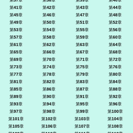
第
37
章
第
38
章
第
39
章
第
40
章
第
41
章
第
42
章
第
43
章
第
44
章
第
45
章
第
46
章
第
47
章
第
48
章
第
49
章
第
50
章
第
51
章
第
52
章
第
53
章
第
54
章
第
55
章
第
56
章
第
57
章
第
58
章
第
59
章
第
60
章
第
61
章
第
62
章
第
63
章
第
64
章
第
65
章
第
66
章
第
67
章
第
68
章
第
69
章
第
70
章
第
71
章
第
72
章
第
73
章
第
74
章
第
75
章
第
76
章
第
77
章
第
78
章
第
79
章
第
80
章
第
81
章
第
82
章
第
83
章
第
84
章
第
85
章
第
86
章
第
87
章
第
88
章
第
89
章
第
90
章
第
91
章
第
92
章
第
93
章
第
94
章
第
95
章
第
96
章
第
97
章
第
98
章
第
99
章
第
100
章
第
101
章
第
102
章
第
103
章
第
104
章
第
105
章
第
106
章
第
107
章
第
108
章