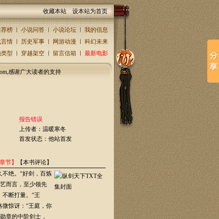
收藏本站
设本站为首页
推荐榜
小说问答
小说论坛
我的信息
代言情
历史军事
网游动漫
科幻未来
他类型
穿越架空
留言信箱
最新电影
.com,感谢广大读者的支持
报告错误
上传者：
温暖寒冬
首发状态：他站首发
章节】
【本书评论】
经久不绝。“好剑，百炼
艺而言，至少领先
，不断打量。“王
略微惊讶：“王庭，你
勋章的中阶剑士，