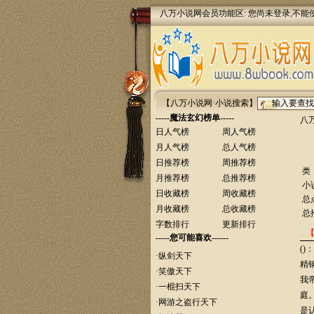
八万小说网会员功能区: 您尚未登录,不能
【八万小说网·小说搜索】
-----魔法玄幻榜单-----
八
日人气榜
周人气榜
月人气榜
总人气榜
日推荐榜
周推荐榜
类
月推荐榜
总推荐榜
小
日收藏榜
周收藏榜
总
月收藏榜
总收藏榜
总
字数排行
更新排行
-----您可能喜欢------
(
·
纵剑天下
精
·
笑傲天下
我
·
一棍扫天下
庭
·
网游之盗行天下
是