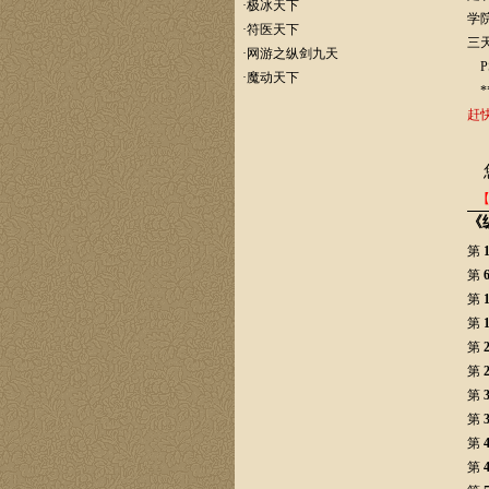
·
极冰天下
学
·
符医天下
三
·
网游之纵剑九天
P
·
魔动天下
***
赶
《
第
第
第
第
第
第
第
第
第
第