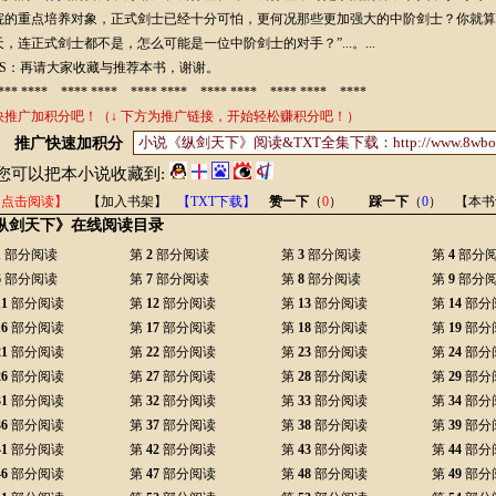
院的重点培养对象，正式剑士已经十分可怕，更何况那些更加强大的中阶剑士？你就算
天，连正式剑士都不是，怎么可能是一位中阶剑士的对手？”...。...
S：再请大家收藏与推荐本书，谢谢。
* **** **** **** **** **** **** **** **** **** ****
快推广加积分吧！（↓ 下方为推广链接，开始轻松赚积分吧！）
推广快速加积分
您可以把本小说收藏到:
【点击阅读】
【加入书架】
【TXT下载】
赞一下
（
0
）
踩一下
（
0
）
【本书
纵剑天下》在线阅读目录
1
部分阅读
第
2
部分阅读
第
3
部分阅读
第
4
部分
6
部分阅读
第
7
部分阅读
第
8
部分阅读
第
9
部分
11
部分阅读
第
12
部分阅读
第
13
部分阅读
第
14
部分
16
部分阅读
第
17
部分阅读
第
18
部分阅读
第
19
部分
21
部分阅读
第
22
部分阅读
第
23
部分阅读
第
24
部分
26
部分阅读
第
27
部分阅读
第
28
部分阅读
第
29
部分
31
部分阅读
第
32
部分阅读
第
33
部分阅读
第
34
部分
36
部分阅读
第
37
部分阅读
第
38
部分阅读
第
39
部分
41
部分阅读
第
42
部分阅读
第
43
部分阅读
第
44
部分
46
部分阅读
第
47
部分阅读
第
48
部分阅读
第
49
部分