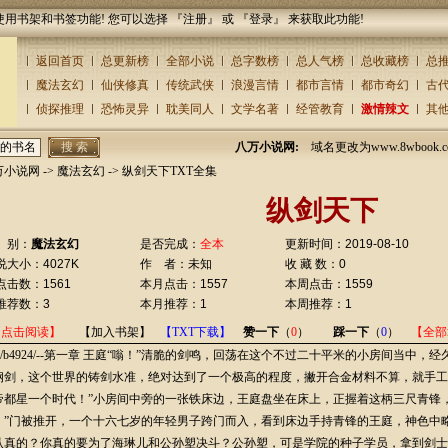
使用书架和书签功能! 您可以选择 『
注册
』 或 『
登录
』 来获取此功能!
返回首页
总更新榜
全部小说
总字数榜
总人气榜
总收藏榜
总
魔法玄幻
仙侠修真
传统武侠
浪漫言情
都市言情
都市奇幻
古
侦探推理
恐怖灵异
耽美同人
文学名著
经管教育
激情辣文
其
八万小说网:
域名更改为www.8wbook
万小说网
->
魔法玄幻
-> 纵剑天下TXT全集
纵剑天下
 别：
魔法玄幻
是否完成：
全本
更新时间：2019-08-10
说大小：4027K
作 者：未知
收 藏 数：0
点击数：1561
本月点击：1557
本周点击：1559
推荐数：3
本月推荐：1
本周推荐：1
【点击阅读】
【加入书架】
【TXT下载】
赞一下
（
0
）
踩一下
（
0
）
【全部
)：/b4924/--第一章 王庭“嗡！”清脆的剑鸣，回荡在这个不过二十平米的小房间当中，
钢剑，这个世界的铸剑水准，绝对达到了一个极高的程度，撇开合金材料不算，就手工
帝都星一个时代！”小房间中旁的一张铁床边，王庭盘坐在床上，正握着这柄三尺青锋
。”门被推开，一个十六七岁的年轻男子跨门而入，看到床边手持青锋的王庭，神色中
认真的？你真的要为了海琳儿和公孙塑决斗？公孙塑，可是学院的种子学员，拿到剑士