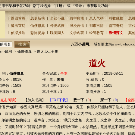
使用书架和书签功能! 您可以选择 『
注册
』 或 『
登录
』 来获取此功能!
返回首页
总更新榜
全部小说
总字数榜
总人气榜
总收藏榜
总
魔法玄幻
仙侠修真
传统武侠
浪漫言情
都市言情
都市奇幻
古
侦探推理
恐怖灵异
耽美同人
文学名著
经管教育
激情辣文
其
八万小说网:
域名更改为www.8wbook
万小说网
->
仙侠修真
-> 道火TXT全集
道火
 别：
仙侠修真
是否完成：
全本
更新时间：2019-08-11
说大小：801K
作 者：未知
收 藏 数：0
点击数：1508
本月点击：1505
本周点击：1505
推荐数：6
本月推荐：1
本周推荐：1
【点击阅读】
【加入书架】
【TXT下载】
赞一下
（
0
）
踩一下
（
0
）
【全部
者:吾弗知第一卷五火真经第一章莫名之梦“哈哈，鬼王，你那火只能烧得了别人，怎么
白，白而无色的火炎，热切之极的烧着，周围十几丈内空气，尽数承受不住的扭曲着，
，却清明之极的传出一道声音，大笑道：“我乃火之相，火之灵，火之停，火之起，我
火，又能耐我何？”随着这声音，一个身影踏火而出，衣衫宛然，竟是半点不因那火而
的双眸定定望过，那被火光侵扰的方圆内，只有一双黑眸似是完全不受火力所限，似悲