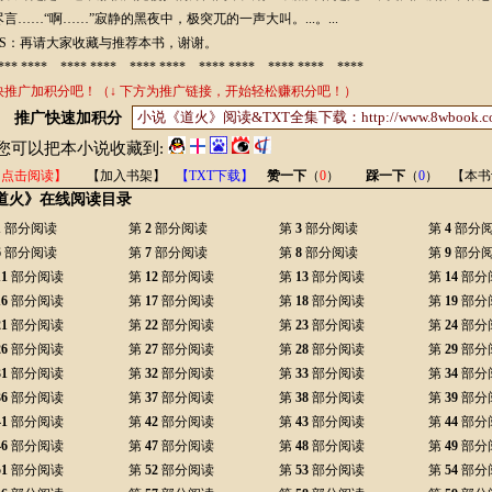
言……“啊……”寂静的黑夜中，极突兀的一声大叫。...。...
S：再请大家收藏与推荐本书，谢谢。
* **** **** **** **** **** **** **** **** **** ****
快推广加积分吧！（↓ 下方为推广链接，开始轻松赚积分吧！）
推广快速加积分
您可以把本小说收藏到:
【点击阅读】
【加入书架】
【TXT下载】
赞一下
（
0
）
踩一下
（
0
）
【本书
道火》在线阅读目录
1
部分阅读
第
2
部分阅读
第
3
部分阅读
第
4
部分
6
部分阅读
第
7
部分阅读
第
8
部分阅读
第
9
部分
11
部分阅读
第
12
部分阅读
第
13
部分阅读
第
14
部分
16
部分阅读
第
17
部分阅读
第
18
部分阅读
第
19
部分
21
部分阅读
第
22
部分阅读
第
23
部分阅读
第
24
部分
26
部分阅读
第
27
部分阅读
第
28
部分阅读
第
29
部分
31
部分阅读
第
32
部分阅读
第
33
部分阅读
第
34
部分
36
部分阅读
第
37
部分阅读
第
38
部分阅读
第
39
部分
41
部分阅读
第
42
部分阅读
第
43
部分阅读
第
44
部分
46
部分阅读
第
47
部分阅读
第
48
部分阅读
第
49
部分
51
部分阅读
第
52
部分阅读
第
53
部分阅读
第
54
部分