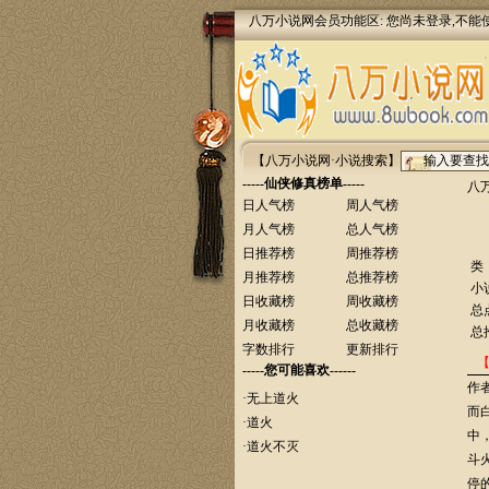
八万小说网会员功能区: 您尚未登录,不能
【八万小说网·小说搜索】
-----仙侠修真榜单-----
八
日人气榜
周人气榜
月人气榜
总人气榜
日推荐榜
周推荐榜
类
月推荐榜
总推荐榜
小
日收藏榜
周收藏榜
总
月收藏榜
总收藏榜
总
字数排行
更新排行
-----您可能喜欢------
作
·
无上道火
而
·
道火
中
·
道火不灭
斗
停