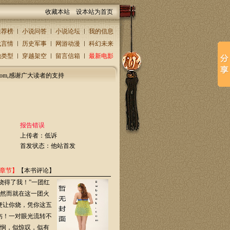
收藏本站
设本站为首页
推荐榜
小说问答
小说论坛
我的信息
代言情
历史军事
网游动漫
科幻未来
他类型
穿越架空
留言信箱
最新电影
.com,感谢广大读者的支持
报告错误
上传者：
低诉
首发状态：他站首发
章节】
【本书评论】
烧得了我！”一团红
然而就在这一团火
便让你烧，凭你这五
伤！一对眼光流转不
悯，似惊叹，似有